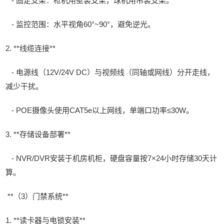
- 固定支架：枪机用壁装支架，球机用吊装支架。
- 监控范围：水平视角60°~90°，避免逆光。
2. **线缆连接**
- 电源线（12V/24V DC）与视频线（同轴或网线）分开走线，
减少干扰。
- POE摄像头使用CAT5e以上网线，单端口功率≤30W。
3. **存储设备部署**
- NVR/DVR安装于机房机柜，硬盘容量按7×24小时存储30天计
算。
**（3）门禁系统**
1. **读卡器与电锁安装**