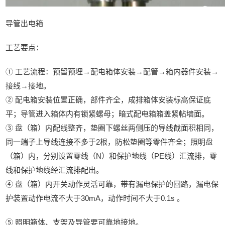
导管出电箱
工艺要点：
① 工艺流程：预留预埋→配电箱体安装→配管→箱内器件安装→
接线→接地。
② 配电箱安装位置正确，部件齐全，成排箱体安装标高保证底
平；导管进入箱体内有锁紧螺母；暗式配电箱箱盖紧帖墙面。
③ 盘（箱）内配线整齐，垫圈下螺丝两侧压的导线截面积相同，
同一端子上导线连接不多于2根，防松垫圈等零件齐全；照明盘
（箱）内，分别设置零线（N）和保护地线（PE线）汇流排，零
线和保护地线经汇流排配出。
④ 盘（箱）内开关动作灵活可靠，带有漏电保护的回路，漏电保
护装置动作电流不大于30mA，动作时间不大于0.1s 。
⑤ 照明箱体、支架及导管要可靠地接地。