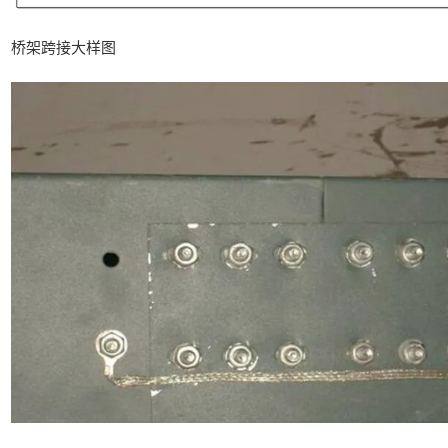
桥架跨接大样图