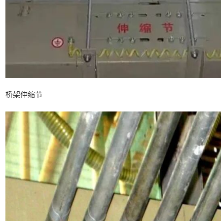
桥架伸缩节