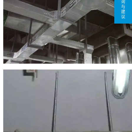
询
与
建
议