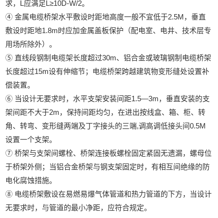
求，L应满足L≥10D-W/2。
④ 金属电缆桥架水平敷设时距地高度一般不宜低于2.5M，垂直
敷设时距地1.8m时应加金属盖板保护（配电室、电井、技术层专
用场所除外）。
⑤ 直线段钢制电缆架长度超过30m、铝合金或玻璃钢制电缆桥架
长度超过15m设有伸缩节；电缆桥架跨越建筑物变形缝处设置补
偿装置。
⑥ 当设计无要求时，水平支架安装间距1.5—3m，垂直安装的支
架间距不大于2m，保持间距均匀，在进出按线盒、箱、柜、转
角、转弯、变形缝两端及丁字接头的三端,调高调低接头间0.5M
设置一个支架。
⑦ 桥架与支架间螺栓、桥架连接板螺栓固定紧固无遗漏，螺母位
于桥架外侧；当铝合金桥架与钢支架固定时，有相互间绝缘的防
电化腐蚀措施。
⑧ 电缆桥架敷设在易燃易爆气体管道和热力管道的下方，当设计
无要求时，与管道的最小净距，应符合规定。