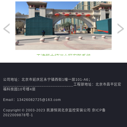
统
中国人民解放军某研究院监控系统
公司地址：北京市延庆区永宁镇西街1幢一层101-A6；
_______________________________工程部地址：北京市昌平区宏
福科技园10号楼4层
Email：13426082725@163.com
Copyright © 2003-2023 凯源恒润北京监控安装公司
京ICP备
2022009878号-1